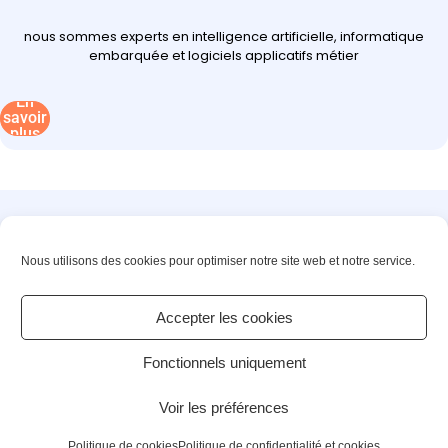
nous sommes experts en intelligence artificielle, informatique
embarquée et logiciels applicatifs métier
En
savoir
plus
Innovons ensemble vos solutions de demain
Nous utilisons des cookies pour optimiser notre site web et notre service.
©2025 – PACTE NOVATION. All rights reserved
Accepter les cookies
Contact
Actualités
Fonctionnels uniquement
Voir les préférences
Mentions légales
2 rue Mozart, 92110
Clichy
Politique de cookies
Politique de confidentialité et cookies