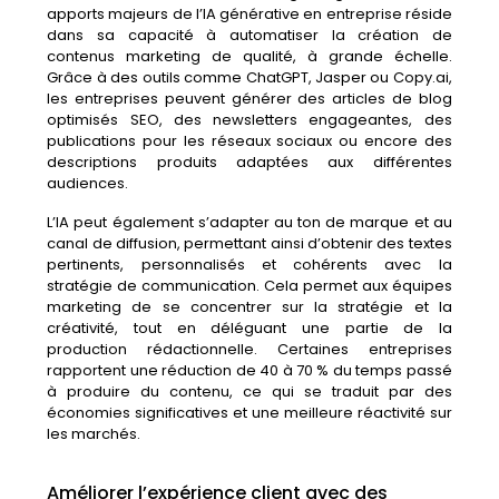
apports
majeurs
de
l’
IA
générative
en
entreprise
réside
dans
sa
capacité
à
automatiser
la
création
de
contenus
marketing
de
qualité,
à
grande
échelle.
Grâce
à
des
outils
comme
ChatGPT,
Jasper
ou
Copy.
ai,
les
entreprises
peuvent
générer
des
articles
de
blog
optimisés
SEO,
des
newsletters
engageantes,
des
publications
pour
les
réseaux
sociaux
ou
encore
des
descriptions
produits
adaptées
aux
différentes
audiences.
L’IA
peut
également
s’adapter
au
ton
de
marque
et
au
canal
de
diffusion,
permettant
ainsi
d’obtenir
des
textes
pertinents,
personnalisés
et
cohérents
avec
la
stratégie
de
communication.
Cela
permet
aux
équipes
marketing
de
se
concentrer
sur
la
stratégie
et
la
créativité,
tout
en
déléguant
une
partie
de
la
production
rédactionnelle.
Certaines
entreprises
rapportent
une
réduction
de
40
à
70 %
du
temps
passé
à
produire
du
contenu,
ce
qui
se
traduit
par
des
économies
significatives
et
une
meilleure
réactivité
sur
les
marchés.
Améliorer l’expérience client avec des