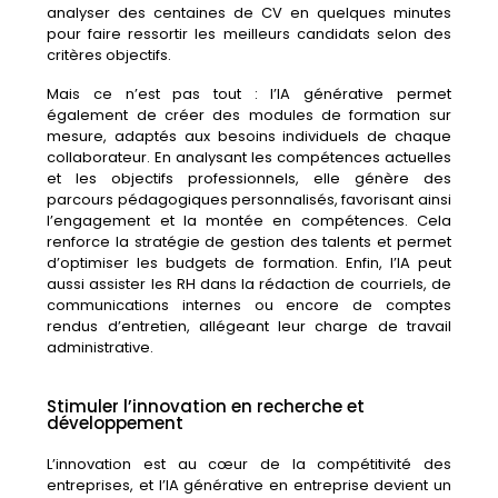
analyser
des
centaines
de
CV
en
quelques
minutes
pour
faire
ressortir
les
meilleurs
candidats
selon
des
critères
objectifs.
Mais
ce
n’est
pas
tout :
l’IA
générative
permet
également
de
créer
des
modules
de
formation
sur
mesure,
adaptés
aux
besoins
individuels
de
chaque
collaborateur.
En
analysant
les
compétences
actuelles
et
les
objectifs
professionnels,
elle
génère
des
parcours
pédagogiques
personnalisés,
favorisant
ainsi
l’engagement
et
la
montée
en
compétences.
Cela
renforce
la
stratégie
de
gestion
des
talents
et
permet
d’optimiser
les
budgets
de
formation.
Enfin,
l’IA
peut
aussi
assister
les
RH
dans
la
rédaction
de
courriels,
de
communications
internes
ou
encore
de
comptes
rendus
d’entretien,
allégeant
leur
charge
de
travail
administrative.
Stimuler l’innovation en recherche et
développement
L’innovation
est
au
cœur
de
la
compétitivité
des
entreprises,
et
l’
IA
générative
en
entreprise
devient
un