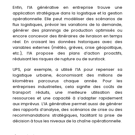
Enfin,
l’
IA
générative
en
entreprise
trouve
une
application
stratégique
dans
la
logistique
et
la
gestion
opérationnelle.
Elle
peut
modéliser
des
scénarios
de
flux
logistiques,
prévoir
les
variations
de
la
demande,
générer
des
plannings
de
production
optimisés
ou
encore
concevoir
des
itinéraires
de
livraison
en
temps
réel.
En
croisant
les
données
historiques
avec
des
variables
externes (
météo,
grèves,
crise
géopolitique,
etc.),
l’IA
propose
des
plans
d’action
proactifs,
réduisant
les
risques
de
rupture
ou
de
surstock.
UPS,
par
exemple,
a
utilisé
l’IA
pour
repenser
sa
logistique
urbaine,
économisant
des
millions
de
kilomètres
parcourus
chaque
année.
Pour
les
entreprises
industrielles,
cela
signifie
des
coûts
de
transport
réduits,
une
meilleure
utilisation
des
ressources
et
une
capacité
à
s’adapter
rapidement
aux
imprévus.
L’IA
générative
permet
aussi
de
générer
des
rapports
d’analyse,
des
scénarios
de
crise
ou
des
recommandations
stratégiques,
facilitant
la
prise
de
décision
à
tous
les
niveaux
de
la
chaîne
opérationnelle.