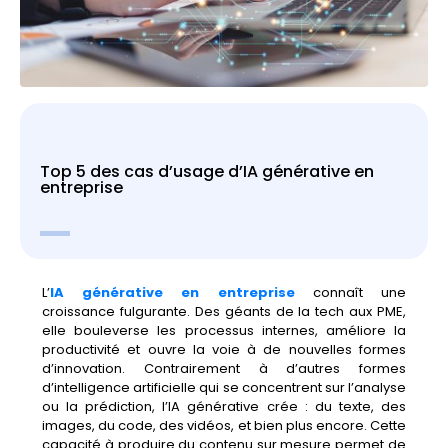
Top 5 des cas d’usage d’IA générative en
entreprise
L’
IA
générative
en
entreprise
connaît
une
croissance
fulgurante.
Des
géants
de
la
tech
aux
PME,
elle
bouleverse
les
processus
internes,
améliore
la
productivité
et
ouvre
la
voie
à
de
nouvelles
formes
d’innovation.
Contrairement
à
d’autres
formes
d’intelligence
artificielle
qui
se
concentrent
sur
l’analyse
ou
la
prédiction,
l’IA
générative
crée :
du
texte,
des
images,
du
code,
des
vidéos,
et
bien
plus
encore.
Cette
capacité
à
produire
du
contenu
sur
mesure
permet
de