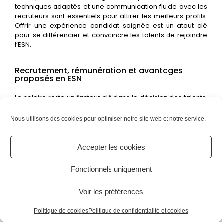
techniques adaptés et une communication fluide avec les
recruteurs sont essentiels pour attirer les meilleurs profils.
Offrir une expérience candidat soignée est un atout clé
pour se différencier et convaincre les talents de rejoindre
l’ESN.
Recrutement, rémunération et avantages
proposés en ESN
Le salaire reste un facteur clé dans la décision des talents,
mais les avantages annexes comptent aussi énormément :
primes, intéressement, formations, RTT, titres-restaurants,
Nous utilisons des cookies pour optimiser notre site web et notre service.
CE attractif… Une ESN compétitive doit proposer un
package global cohérent avec les attentes du marché. En
expliquant clairement la grille de rémunération, les
Accepter les cookies
évolutions possibles et les avantages sociaux, elle renforce
sa crédibilité et améliore son attractivité auprès des profils
Fonctionnels uniquement
les plus recherchés.
Un recrutement ESN réussi doit rassurer le candidat dès les
Voir les préférences
premières étapes. Un processus trop long ou flou peut
décourager les talents, tandis qu’une approche claire et
Politique de cookies
Politique de confidentialité et cookies
bien structurée valorise immédiatement l’image de