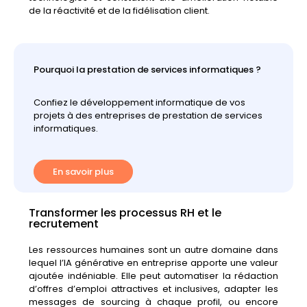
de
la
réactivité
et
de
la
fidélisation
client.
Pourquoi la prestation de services informatiques ?
Confiez le développement informatique de vos
projets à des entreprises de prestation de services
informatiques.
En savoir plus
Transformer les processus RH et le
recrutement
Les
ressources
humaines
sont
un
autre
domaine
dans
lequel
l’
IA
générative
en
entreprise
apporte
une
valeur
ajoutée
indéniable.
Elle
peut
automatiser
la
rédaction
d’offres
d’emploi
attractives
et
inclusives,
adapter
les
messages
de
sourcing
à
chaque
profil,
ou
encore