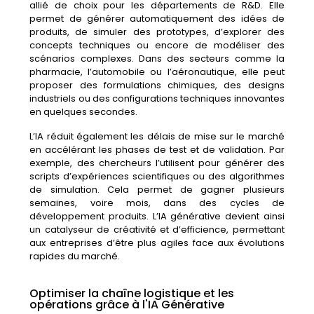
allié
de
choix
pour
les
départements
de
R&
D.
Elle
permet
de
générer
automatiquement
des
idées
de
produits,
de
simuler
des
prototypes,
d’explorer
des
concepts
techniques
ou
encore
de
modéliser
des
scénarios
complexes.
Dans
des
secteurs
comme
la
pharmacie,
l’automobile
ou
l’aéronautique,
elle
peut
proposer
des
formulations
chimiques,
des
designs
industriels
ou
des
configurations
techniques
innovantes
en
quelques
secondes.
L’IA
réduit
également
les
délais
de
mise
sur
le
marché
en
accélérant
les
phases
de
test
et
de
validation.
Par
exemple,
des
chercheurs
l’utilisent
pour
générer
des
scripts
d’expériences
scientifiques
ou
des
algorithmes
de
simulation.
Cela
permet
de
gagner
plusieurs
semaines,
voire
mois,
dans
des
cycles
de
développement
produits.
L’IA
générative
devient
ainsi
un
catalyseur
de
créativité
et
d’efficience,
permettant
aux
entreprises
d’être
plus
agiles
face
aux
évolutions
rapides
du
marché.
Optimiser la chaîne logistique et les
opérations grâce à l'IA Générative