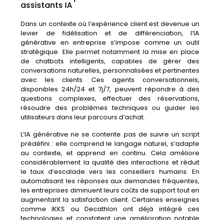
assistants IA
Dans
un
contexte
où
l’expérience
client
est
devenue
un
levier
de
fidélisation
et
de
différenciation,
l’
IA
générative
en
entreprise
s’impose
comme
un
outil
stratégique.
Elle
permet
notamment
la
mise
en
place
de
chatbots
intelligents,
capables
de
gérer
des
conversations
naturelles,
personnalisées
et
pertinentes
avec
les
clients.
Ces
agents
conversationnels,
disponibles
24h/
24
et
7j/
7,
peuvent
répondre
à
des
questions
complexes,
effectuer
des
réservations,
résoudre
des
problèmes
techniques
ou
guider
les
utilisateurs
dans
leur
parcours
d’achat.
L’IA
générative
ne
se
contente
pas
de
suivre
un
script
prédéfini :
elle
comprend
le
langage
naturel,
s’adapte
au
contexte,
et
apprend
en
continu.
Cela
améliore
considérablement
la
qualité
des
interactions
et
réduit
le
taux
d’escalade
vers
les
conseillers
humains.
En
automatisant
les
réponses
aux
demandes
fréquentes,
les
entreprises
diminuent
leurs
coûts
de
support
tout
en
augmentant
la
satisfaction
client.
Certaines
enseignes
comme
IKKS
ou
Decathlon
ont
déjà
intégré
ces
technologies
et
constatent
une
amélioration
notable