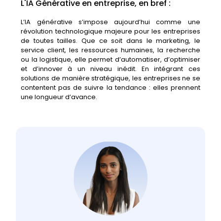
L'IA Générative en entreprise, en bref :
L’IA
générative
s’impose
aujourd’hui
comme
une
révolution
technologique
majeure
pour
les
entreprises
de
toutes
tailles.
Que
ce
soit
dans
le
marketing,
le
service
client,
les
ressources
humaines,
la
recherche
ou
la
logistique,
elle
permet
d’automatiser,
d’optimiser
et
d’innover
à
un
niveau
inédit.
En
intégrant
ces
solutions
de
manière
stratégique,
les
entreprises
ne
se
contentent
pas
de
suivre
la
tendance :
elles
prennent
une
longueur
d’avance.