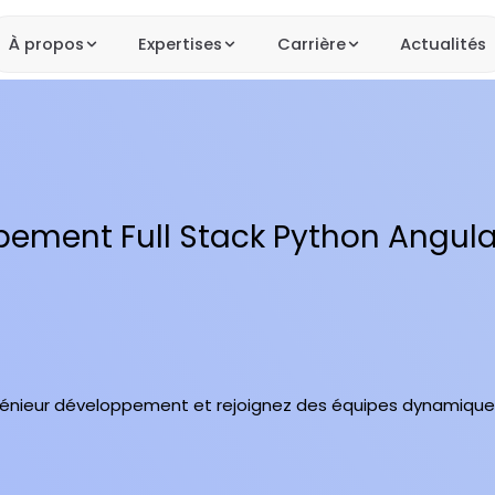
À propos
Expertises
Carrière
Actualités
pement Full Stack Python Angula
génieur développement et rejoignez des équipes dynamique