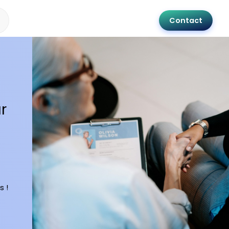
Contact
r
s !