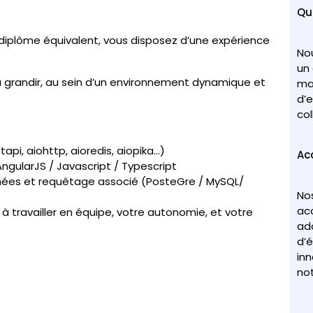
Qua
diplôme équivalent, vous disposez d’une expérience
No
un 
a grandir, au sein d’un environnement dynamique et
ma
d’e
col
pi, aiohttp, aioredis, aiopika…)
Ac
ngularJS / Javascript / Typescript
ées et requêtage associé (PosteGre / MySQL/
Nos
ac
 travailler en équipe, votre autonomie, et votre
ad
d’é
in
not