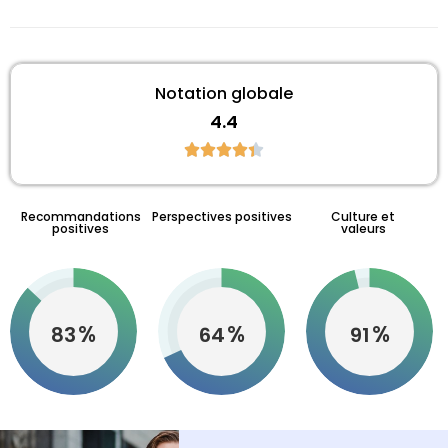
Notation globale
4.4
Recommandations
Perspectives positives
Culture et
positives
valeurs
%
%
%
87
68
96